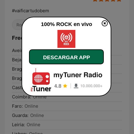
#vaificartudobem
100% ROCK en vivo
Rock
Frecuencias 100% ROCK:
Aveiro:
Online
DESCARGAR APP
Beja:
Online
Braga:
Online
Bragança:
Online
Castelo Branco:
Online
Coimbra:
Online
Faro:
Online
Guarda:
Online
Leiria:
Online
Lisbon:
Online