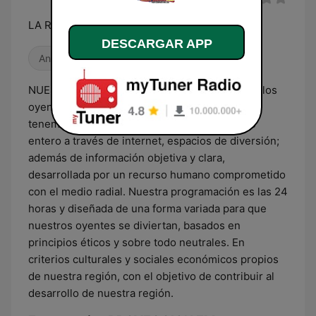
LA RADIO JOVEN
DESCARGAR APP
Antiguas
Años 2000
NUESTRA MISIÓN Nuestra misión es ofrecer a los
oyentes, Leivanos y a nivel regional, donde
tenemos cobertura por señal FM y del mundo
entero a través de internet, espacios de diversión;
además de información objetiva y clara,
desarrollada por un recurso humano comprometido
con el medio radial. Nuestra programación es las 24
horas y diseñada de una forma variada para que
nuestros oyentes se diviertan, basados en
principios éticos y sobre todo neutrales. En
criterios culturales y sociales económicos propios
de nuestra región, con el objetivo de contribuir al
desarrollo de nuestra región.