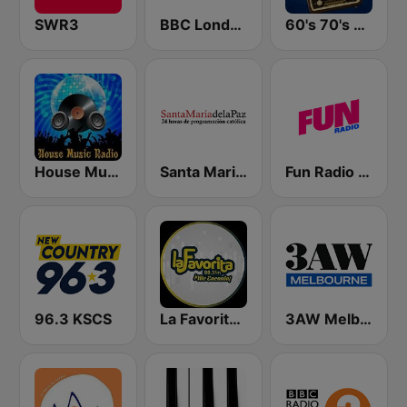
SWR3
BBC London
60's 70's Oldies
House Music Radio
Santa Maria de la Paz 1560 AM
Fun Radio FRANCE
96.3 KSCS
La Favorita 88.3 FM
3AW Melbourne