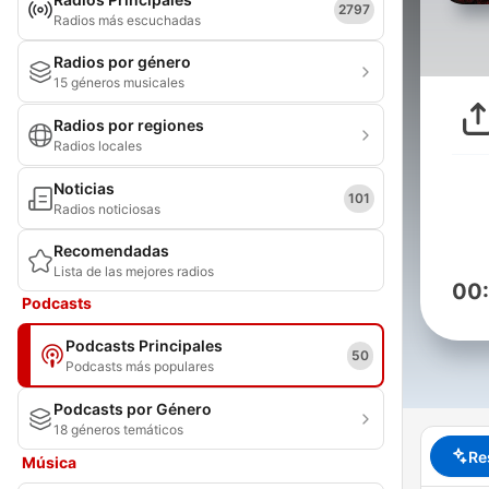
2797
Radios más escuchadas
Radios por género
15 géneros musicales
Radios por regiones
Radios locales
Noticias
101
Radios noticiosas
Recomendadas
Lista de las mejores radios
00
Podcasts
Podcasts Principales
50
Podcasts más populares
Podcasts por Género
18 géneros temáticos
Re
Música