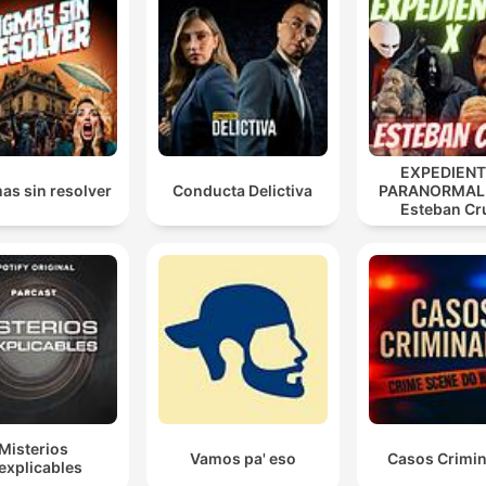
Chciałbym zaznaczyć, iż wniosek o apelację złożony
przez mojego obrońcę w moim imieniu jest
bezpodstawny i złożony wbrew mojej woli.
00:38:23 · Wypowiedź Wiszniewskiego pokazuje jego sprzec
wobec próby łagodzenia wyroku poprzez proces apelacyjny.
EXPEDIEN
Tak. Określam siebie jednym słowem. Sk***.
as sin resolver
Conducta Delictiva
PARANORMAL
Esteban Cr
00:40:44 · Morderca w brutalny sposób definiuje własną
@Cruzescrib
tożsamość podczas rozmowy z dziennikarzem.
Misterios
Vamos pa' eso
Casos Crimin
explicables