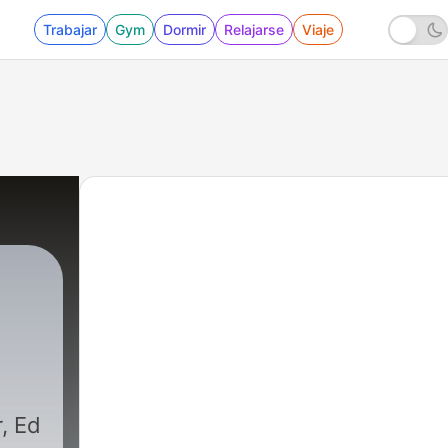
Trabajar
Gym
Dormir
Relajarse
Viaje
, Ed