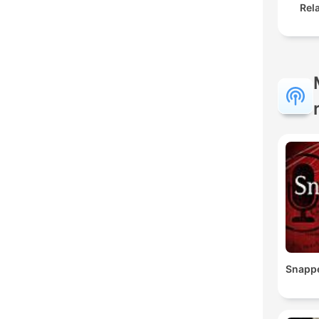
Rel
Snapp