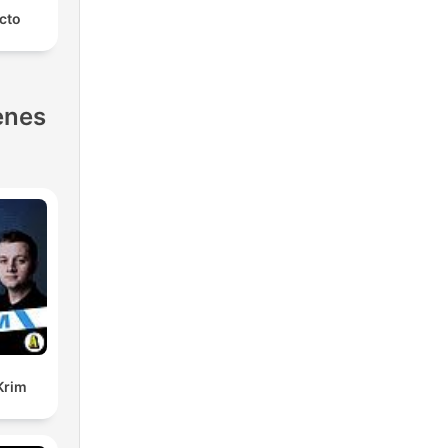
ecto
enes
Krim