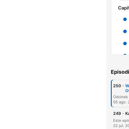
Capí
Episod
-
250
W
O
05 ago.
H
Dest
-
249
K
22 jul. 