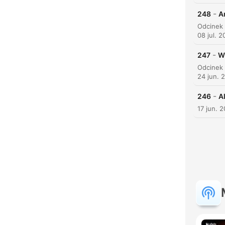
-
248
A
08 jul. 
-
247
W
24 jun. 
-
246
A
17 jun. 