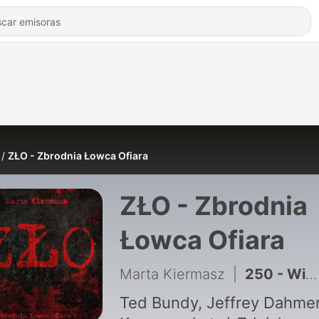
ZŁO - Zbrodnia Łowca Ofiara
ZŁO - Zbrodnia
Łowca Ofiara
Marta Kiermasz
|
250 - Wiesław Wiszniewski - zabójca staruszek. ZŁO - Zbrodnia Łowca Ofiara
Ted Bundy, Jeffrey Dahmer