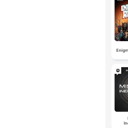
Enigm
In