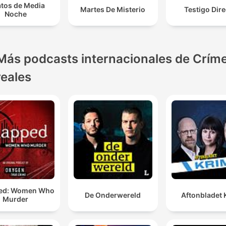
atos de Media
Martes De Misterio
Testigo Dir
Noche
Más podcasts internacionales de Crím
reales
ed: Women Who
De Onderwereld
Aftonbladet 
Murder