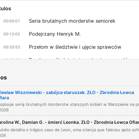
tulos
Seria brutalnych morderstw seniorek
00:00:01
Podejrzany Henryk M.
00:12:02
Przełom w śledztwie i ujęcie sprawców
00:20:53
Przełom w śledztwie i mechanizm napadów
00:22:05
Przeszłość i życie Wiesława Wiszniewskiego
00:32:16
ios
Proces i wyroki skazujące
00:36:25
iesław Wiszniewski - zabójca staruszek. ZŁO - Zbrodnia Łowca
fiara
Rozmowa z więźniem
00:40:20
 2026
az clic en un capítulo para ir directamente a ese momento
acados
arolina W., Damian G. - śmierć Leonka. ZŁO - Zbrodnia Łowca Ofia
2026
Drzwi mieszkania seniorki nie były uszkodzone, nie