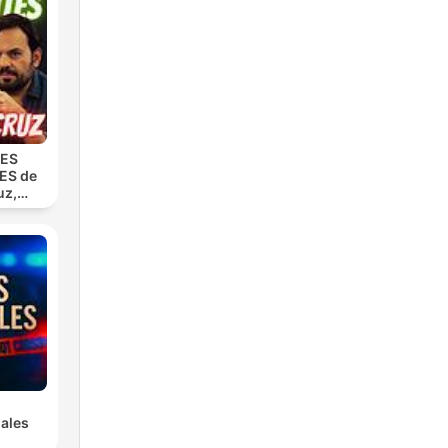
iw
TES
ES de
uz,
iente
ales