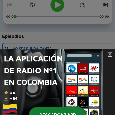
00:00
00:00
Episodios
-
25
NO SEAS JUDAIZANTE.
19 ene. 2022
-
24
Noticias de Ultima Hora!
18 ene. 2022
-
23
Pesaj Biblico Oh New Years Romano?
11 ene. 2022
-
22
Hannukka oh Navidad?
16 dic. 2021
-
21
QUE ES SHAVUOT?