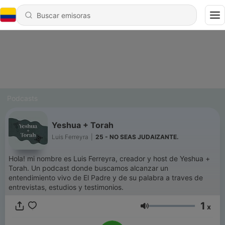
Podcasts
Yeshua + Torah
Luis Ferreyra
|
25 - NO SEAS JUDAIZANTE.
Hola! mi nombre es Luis Ferreyra, creador y host de Yeshua +
Torah. Un podcast donde buscamos alcanzar un
entendimiento vivo de El Padre y de su palabra a traves de
entrevistas, estudios y testimonios.
1
x
Volumen