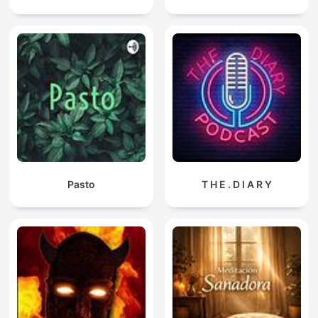
Pasto
T H E . D I A R Y