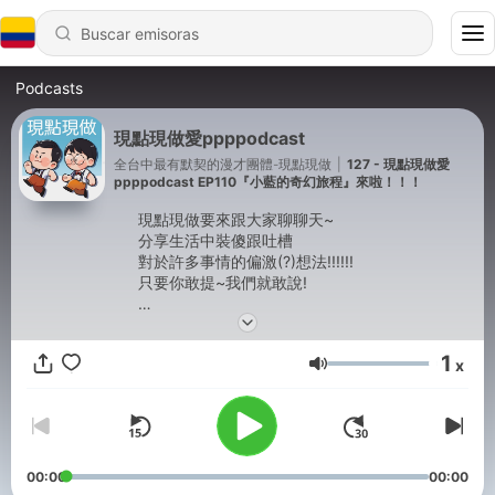
Podcasts
現點現做愛ppppodcast
全台中最有默契的漫才團體-現點現做
|
127 - 現點現做愛
ppppodcast EP110『小藍的奇幻旅程』來啦！！！
現點現做要來跟大家聊聊天~
分享生活中裝傻跟吐槽
對於許多事情的偏激(?)想法!!!!!!
只要你敢提~我們就敢說!
Powered by
Firstory Hosting
1
x
Volumen
00:00
00:00