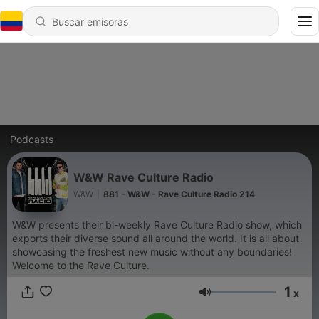
Podcasts
W&W Rave Culture Radio
W&W
|
881 - W&W - Rave Culture Radio 214
W&W presents their bi-weekly Rave Culture Radio show, which
exports their diverse sound all around the world. It is all about
showcasing the freshest new music without any boundaries!
Welcome to the Rave Culture.
1
x
Volumen