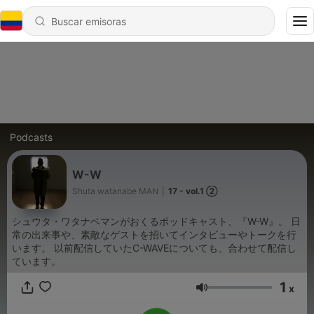
Podcasts
W-W
Shuta watanabe MAN
|
17 - vol.1 ②
シュウタ・ワタナベマンがおくるポッドキャスト、『W-W』。 日
常の出来事や、素敵なゲストを招いてインタビューやトークを行
います。 以前配信していたC-WAVEについても、合わせて配信し
ています。
1
x
Volumen