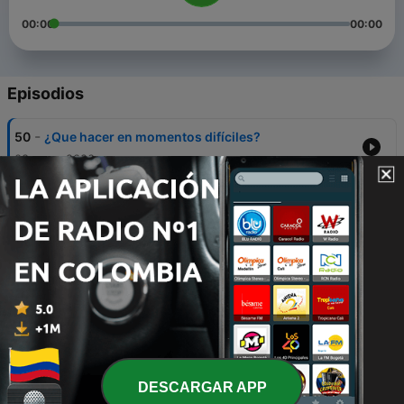
00:00
00:00
Episodios
-
50
¿Que hacer en momentos difíciles?
08 mayo 2020
-
49
¡Corre al Padre!
01 mayo 2020
-
48
Su misericordia
08 abr. 2020
-
47
Vida a través de la Palabra
06 abr. 2020
-
46
Lee la Biblia
DESCARGAR APP
03 abr. 2020