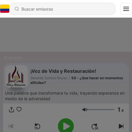
Podcasts
¡Voz de Vida y Restauración!
Gerardo Santos Reyes
|
50 - ¿Que hacer en momentos
difíciles?
Una palabra que transformara tu vida, trayendo esperanza en
medio de la adversidad
1
x
Volumen