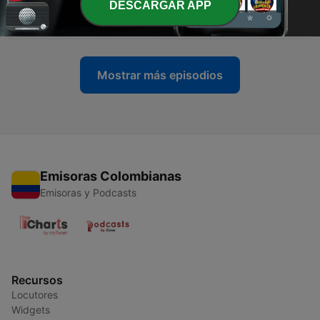
DESCARGAR APP
-
1955
POR FIN GANARON LOS COLOMBIANOS
07 mayo 2026
Mostrar más episodios
Emisoras Colombianas
Emisoras y Podcasts
Recursos
Locutores
Widgets