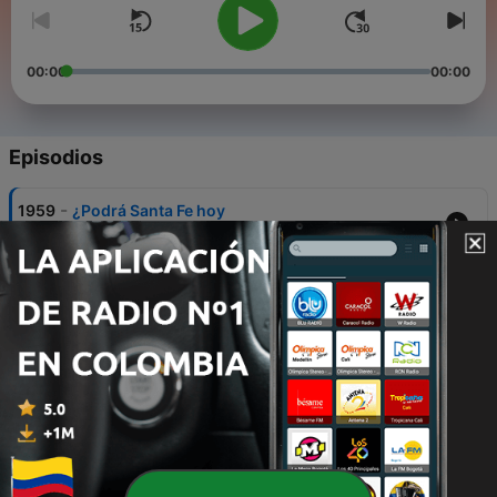
00:00
00:00
Episodios
-
1959
¿Podrá Santa Fe hoy
19 mayo 2026
-
1958
¿Quiénes llegarán a la gran final?
15 mayo 2026
-
1957
Hoy los dos últimos semifinalistas
14 mayo 2026
-
1956
¿Cuál fue el mejor partido de ida de
cuadrangulares?
11 mayo 2026