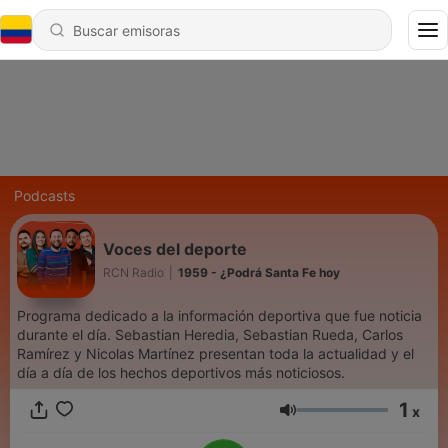
Podcasts
Voces del deporte
RCN Radio
|
1959 - ¿Podrá Santa Fe hoy
Programa dedicado a la información deportiva que fue noticia
durante el día. Sebastian Heredia, Sebastian Rueda, Carlos
Ramírez y Nicolas Martínez presentan toda la actualidad y el
día a día de los hechos deportivos más noticiosos.
1
x
Volumen