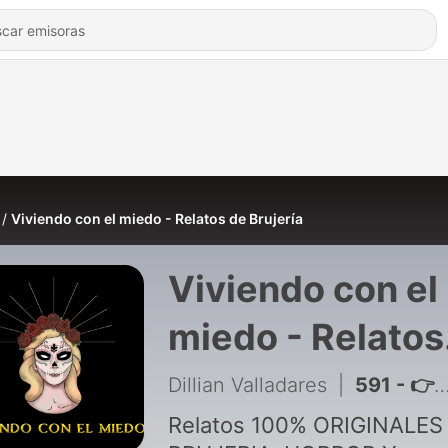
Viviendo con el miedo - Relatos de Brujería
Viviendo con el
miedo - Relatos
de Brujería
Dillian Valladares
|
591 - 👉El ENEMIGO estaba en casa⎮BRUJERÍA por lujuria⎮Viviendo con el miedo - Relatos de Brujería por Dillian Valladares
Relatos 100% ORIGINALES