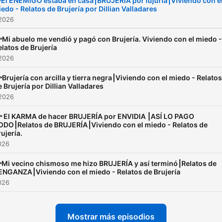
El ENEMIGO estaba en casa⎮BRUJERÍA por lujuria⎮Viviendo con e
edo - Relatos de Brujería por Dillian Valladares
cuidado que se merece. ¡Nos
 2026
escuchamos pronto! Y tú,
¿Vives con el miedo?
Mi abuelo me vendió y pagó con Brujería. Viviendo con el miedo -
elatos de Brujería
 2026
Brujería con arcilla y tierra negra⎮Viviendo con el miedo - Relatos
e Brujería por Dillian Valladares
 2026
 El KARMA de hacer BRUJERÍA por ENVIDIA ⎮ASÍ LO PAGO
ODO⎮Relatos de BRUJERÍA⎮Viviendo con el miedo - Relatos de
ujería.
2026
Mi vecino chismoso me hizo BRUJERÍA y así terminó⎮Relatos de
ENGANZA⎮Viviendo con el miedo - Relatos de Brujería
2026
Mostrar más episodios