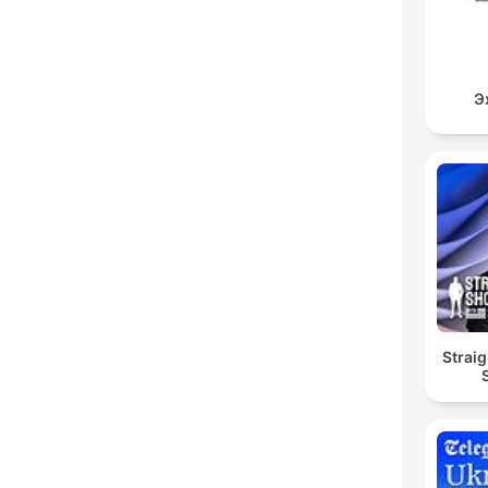
Э
Straig