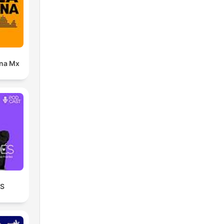
ana Mx
ÉS