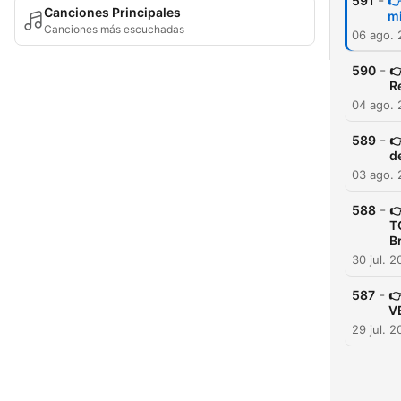
-
591
👉
Canciones Principales
mi
Canciones más escuchadas
06 ago.
-
590

R
04 ago.
-
589

d
03 ago.
-
588

T
Br
30 jul. 
-
587

V
29 jul. 