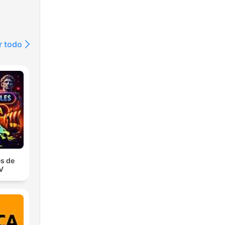
r todo
s de
TV