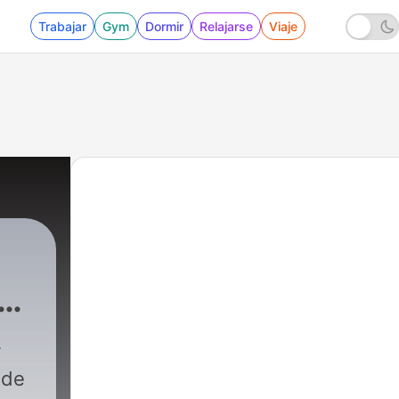
Trabajar
Gym
Dormir
Relajarse
Viaje
 de