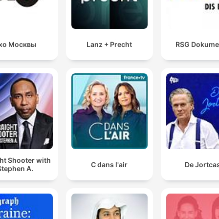
хо Москвы
Lanz + Precht
RSG Dokume
ht Shooter with
C dans l'air
De Jortca
Stephen A.