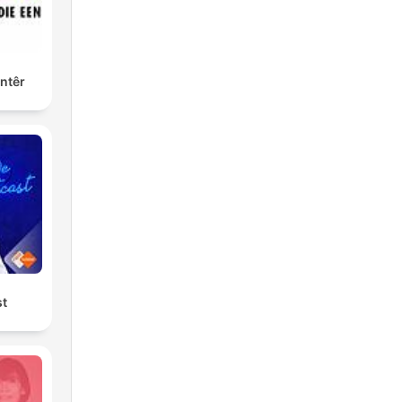
ntêr
st