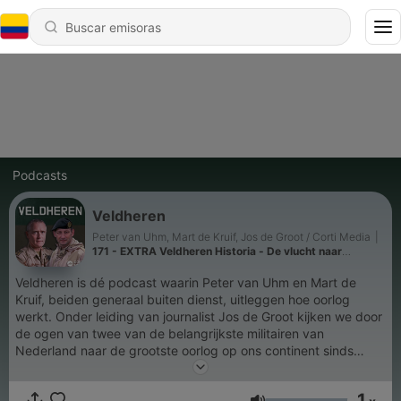
Podcasts
Veldheren
Peter van Uhm, Mart de Kruif, Jos de Groot / Corti Media
|
171 - EXTRA Veldheren Historia - De vlucht naar
Varennes: hoe een Franse koning nét niet ontsnapte
Veldheren is dé podcast waarin Peter van Uhm en Mart de
Kruif, beiden generaal buiten dienst, uitleggen hoe oorlog
werkt. Onder leiding van journalist Jos de Groot kijken we door
de ogen van twee van de belangrijkste militairen van
Nederland naar de grootste oorlog op ons continent sinds
1945. Luister je graag naar Veldheren? Kom dan ook vooral
naar onze theatertour. Verwacht een militair college van Peter
1