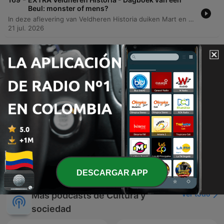
Beul: monster of mens?
In deze aflevering van Veldheren Historia duiken Mart en Tom in de meest gruwelijke aspecten van historische straffen en executies. De podcast belicht hoe figuren zoals Frans II spectaculaire 'special effects' gebruikten tijdens publieke executies om het publiek te vermaken, inclusief het gebruik van buskruit. Daarnaast worden specifieke historische misdaden besproken, variërend van brute overvallen en brandstichting tot geweld tegen minderjarigen, en de bijbehorende meedogenloze sancties zoals het radbraken en de brandstapel.
21 jul. 2026
-
168
#156: Initiatief bij Oekraïne, kantelt de oorlog?
In deze aflevering bespreken de gasten persoonlijke anekdotes over diplomatieke geschenken voordat ze dieper ingaan op de militaire situatie in Oekraïne. De discussie analyseert de huidige status quo aan het front, waarbij de Russische opmars vertraagt en de oorlog transformeert in een technologische uitputtingsslag. Daarnaast wordt de onvoorspelbare Russische strategie en de mogelijke escalatie tegen de NAVO-oostflank geanalyseerd, inclusief de rol van China bij het voorkomen van nucleaire escalatie. De aflevering behandelt tevens geopolitieke spanningen in het Midden-Oosten, de impact van Trump op de NAVO en de noodzaak van Europees leiderschap.
15 jul. 2026
-
167
#155: De NAVO-top: blijven de Amerikanen aan
boord?
In deze aflevering analyseren de gasten de NAVO-top in Ankara en de kritiek op de Nederlandse inlichtingendiensten die de Russische invasie van Oekraïne onjuist inschatten. De discussie behandelt de huidige uitputtingsoorlog in Oekraïne, de strategische noodzaak van luchtverdediging en de impact van aanvallen op de Krim en Russische logistieke lijnen. Daarnaast wordt de geopolitieke spanning in het Midden-Oosten besproken, inclusief de situatie in Gaza en de Westbank. Tot slot wordt de focus gelegd op de Europese defensie-uitgaven, de uitdagingen rondom de rol van de Verenigde Staten onder Trump en de lessen uit de nieuwe Nederlandse defensienota wat betreft innovatie en maatschappelijke weerbaarheid.
08 jul. 2026
Mostrar más episodios
DESCARGAR APP
Ver todo
Más podcasts de Cultura y
sociedad