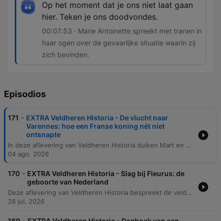
Op het moment dat je ons niet laat gaan
hier. Teken je ons doodvondes.
00:07:53 · Marie Antoinette spreekt met tranen in
haar ogen over de gevaarlijke situatie waarin zij
zich bevinden.
Episodios
-
171
EXTRA Veldheren Historia - De vlucht naar
Varennes: hoe een Franse koning nét niet
ontsnapte
In deze aflevering van Veldheren Historia duiken Mart en Tom in een dramatisch moment uit de Franse geschiedenis: de vlucht van koning Lodewijk XVI en Marie Antoinette. Het verhaal volgt de stalmeester Drouet, die het koninklijk paar herkent in een koets en besluit hen te volgen naar het dorp Varennes. De spanning stijgt wanneer de koninklijke familie vastloopt in het dorp door een gebrek aan verse paarden. Ondanks de waarschuwingen van Drouet en de onrust in de lokale herberg, lijken de papieren aanvankelijk in orde. De aflevering beschrijft de emotionele confrontatie tussen de vluchtende vorsten en de lokale bevolking, eindigend met een tragisch besef dat hun toekomst definitief is veranderd.
04 ago. 2026
-
170
EXTRA Veldheren Historia - Slag bij Fleurus: de
geboorte van Nederland
Deze aflevering van Veldheren Historia bespreekt de veldslag bij Fleurus en de enorme historische impact ervan. De discussie focust op hoe de Franse overwinning leidde tot de val van de Oostenrijkse Nederlanden, de transformatie van de Nederlandse Republiek naar een koninkrijk en het einde van de Terreur in Frankrijk. Daarnaast wordt de eerste inzet van luchtballonnen als militaire technologie besproken. Hoewel de effectiviteit destijds beperkt was door communicatieproblemen, wordt de veldslag gezien als de geboorte van de derde dimensie in oorlogsvoering: de luchtmacht.
28 jul. 2026
-
169
EXTRA Veldheren Historia - Dagboek van een