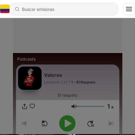
Podcasts
Valores
Leonardo S.H
|
1 - El Respeto
El respeto
1
x
Volumen