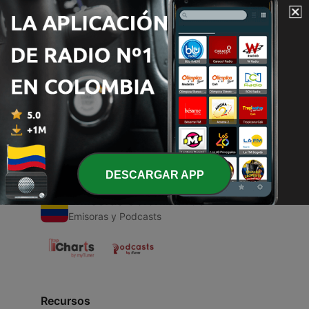
00:00
00:00
Episodios
-
1
El Respeto
15 nov. 2020
DESCARGAR APP
Emisoras Colombianas
Emisoras y Podcasts
Recursos