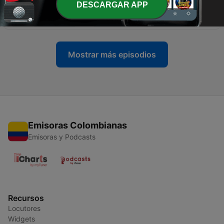
-
10
Identifica las diferentes modalidades de acoso -
DESCARGAR APP
Rompiendo el Silencio Ep. 4
01 sep. 2023
Mostrar más episodios
Emisoras Colombianas
Emisoras y Podcasts
Recursos
Locutores
Widgets