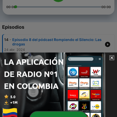
00:00
00:00
Episodios
-
14
Episodio 8 del pódcast Rompiendo el Silencio: Las
drogas
24 abr. 2024
-
13
Podcast Rompiendo el Silencio, episodio 7:
Conmemoración del Día de la Mujer
07 mar. 2024
-
12
Entendiendo el Corazón y la Mente: Apegos y
Emociones
12 dic. 2023
-
11
La salud mental - Rompiendo el Silencio Ep. 5
08 nov. 2023