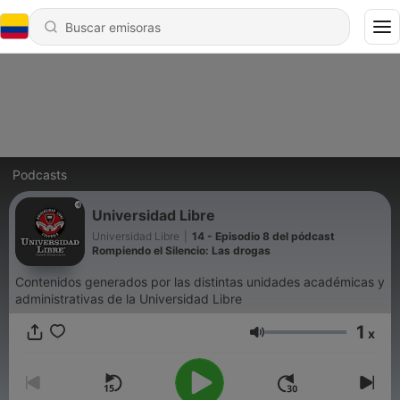
Podcasts
Universidad Libre
Universidad Libre
|
14 - Episodio 8 del pódcast
Rompiendo el Silencio: Las drogas
Contenidos generados por las distintas unidades académicas y
administrativas de la Universidad Libre
1
x
Volumen