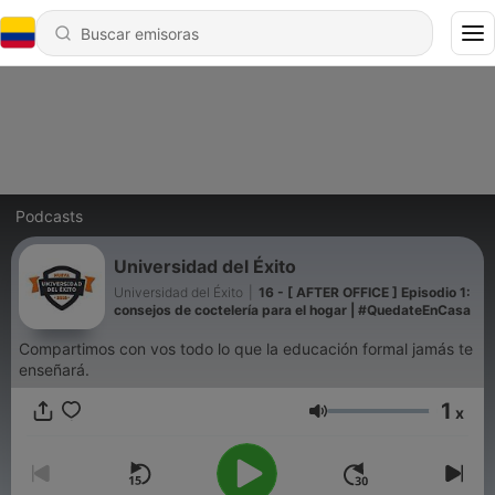
Podcasts
Universidad del Éxito
Universidad del Éxito
|
16 - [ AFTER OFFICE ] Episodio 1:
consejos de coctelería para el hogar | #QuedateEnCasa
Compartimos con vos todo lo que la educación formal jamás te
enseñará.
1
x
Volumen