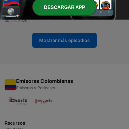
DESCARGAR APP
-
12
[ Especial Jack Nicholson ] ON DEMAND -
Episodio 3 | #QuedateEnCasa
30 abr. 2020
Mostrar más episodios
Emisoras Colombianas
Emisoras y Podcasts
Recursos
Locutores