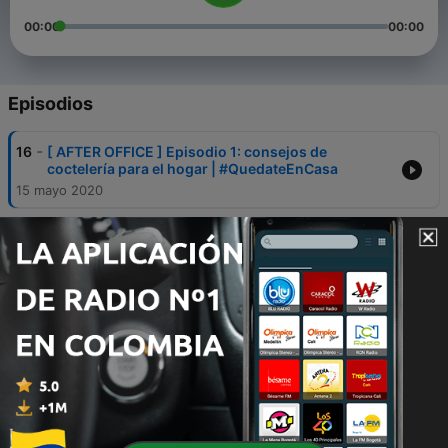
00:00
00:00
Episodios
-
16
[ AFTER OFFICE ] Episodio 1: consejos de
coctelería para el hogar | #QuedateEnCasa
15 mayo 2020
-
15
[ Especial Alfred Hitchcock ] ON DEMAND -
Episodio 4 | #QuedateEnCasa
13 mayo 2020
-
14
[ Masterclass ] CONECTATE CON TU
INDEPENDENCIA FINANCIERA - con Nicolás
Litvinoff | #QuedateEnCasa
11 mayo 2020
-
13
[ BIENESTAR Y SOLIDARIDAD ] con Matías Liberati |
Universidad del Éxito - #QuedateEnCasa
30 abr. 2020