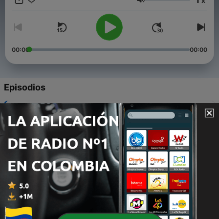
x
presence, reflection, and life’s sacred thresholds. Rooted in
Volumen
gratitude to Mother Earth, the moon, and the sun, this podcast
inspires mindfulness, courage, and devotion in motion as we
embrace each new chapter of life together. With gratitude,
LuBLue
00:00
00:00
Episodios
-
240
S5.235 — Where does time go?
08 mar. 2026
-
239
S5.234 —Watering the Seeds of Consciousness
06 mar. 2026
-
238
S5.233 —The Body as a Gateway
01 mar. 2026
-
237
S5.232— Fleeting, Beautiful NOW
24 feb. 2026