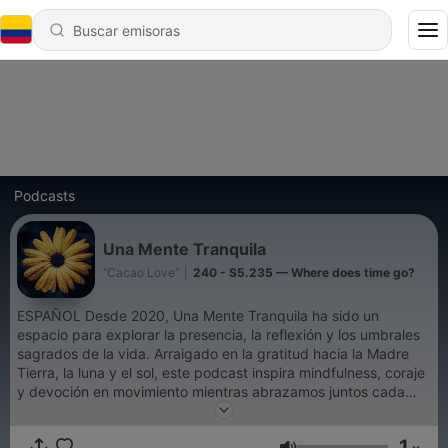
Podcasts
Una Mente Tranquila
“Cacao Love”
|
240 - S5.235 — Where does time go?
ESPAÑOL Desde 2020, Una Mente Tranquila ha sido un
espacio para explorar la presencia, la reflexión y los umbrales
sagrados de la vida. Arraigado en la gratitud hacia la Madre
Tierra, la luna y el sol, este podcast inspira mindfulness, coraje
y devoción en movimiento mientras abrazamos juntos cada
nuevo capítulo de la vida. Con amor, LuBLue ENGLISH Since
2020, Una Mente Tranquila has been a space to explore
1