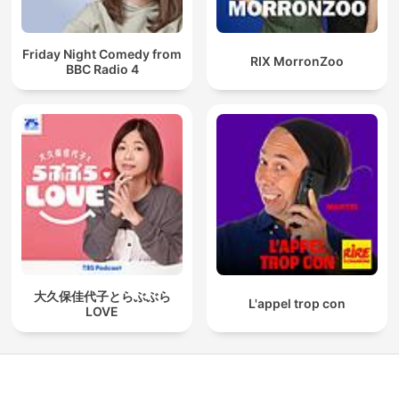
Friday Night Comedy from
RIX MorronZoo
BBC Radio 4
大久保佳代子とらぶぶら
L'appel trop con
LOVE