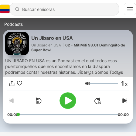
Podcasts
Un Jibaro en USA
Un Jibaro en USA
|
62 - MitiMiti S3.01 Dominguito de
Super Bowl
UN JIBARO EN USA es un Podcast en el cual todos esos
puertorriqueños que nos encontramos en la diáspora
podremos contar nuestras historias. Jíbar@s Somos Tod@s
1
x
Volumen
00:00
00:00