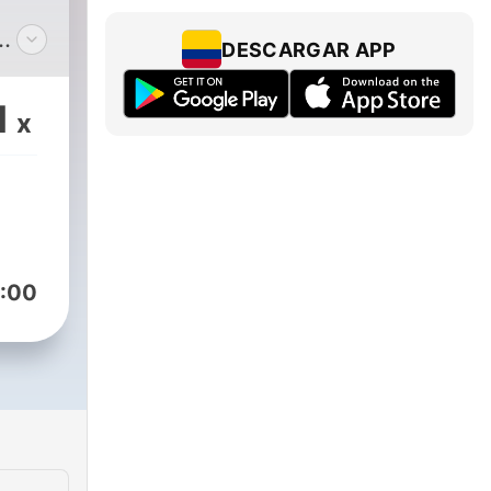
DESCARGAR APP
1
x
:00