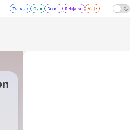
Trabajar
Gym
Dormir
Relajarse
Viaje
on
o