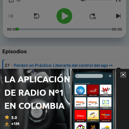
x
responsable de las situaciones que experimentas. Si tienes
Volumen
alguna duda o sugerencia puedes escribirnos a
info@enriccorberainstitute.com o visitar nuestra web
www.enriccorberainstitute.com
00:00
00:00
Episodios
-
27
Perdón en Práctica: Liberarte del control del ego ↦
Enseñanzas de UCDM
23 abr. 2025
-
26
¿No te gusta lo que ves? ↦ Enseñanzas de UCDM
23 abr. 2025
-
25
Transforma tus relaciones ↦ Enseñanzas de
UCDM
23 abr. 2025
-
24
No esperes milagros, el poder está en ti ↦