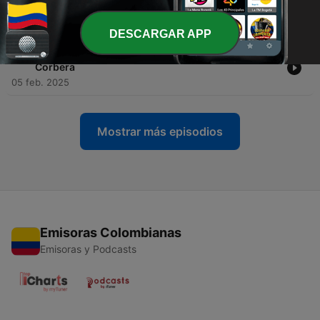
Enseñanzas de UCDM
27 feb. 2025
DESCARGAR APP
-
23
El miedo a Dios ↦ Enseñanzas de UCDM Enric
Corbera
05 feb. 2025
Mostrar más episodios
Emisoras Colombianas
Emisoras y Podcasts