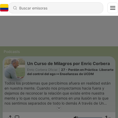
Podcasts
Un Curso de Milagros por Enric Corbera
Enric Corbera Oficial
|
27 - Perdón en Práctica: Liberarte
del control del ego ↦ Enseñanzas de UCDM
Todos los problemas que percibimos afuera en realidad están
en nuestra mente. Cuando nos proyectamos hacia fuera y
dejamos de reconocer la relación que existe entre nuestra
mente y lo que nos ocurre, entramos en una ilusión en la que
nos sentimos separados de todo lo demás A través de Un
Curso de Milagros tendrás la posibilidad de comprender la vida
desde una perspectiva distinta, en la que tú eres el principal
1