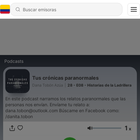
Podcasts
Tus crónicas paranormales
Dana Tobón Azúa
|
28 - E08 - Historias de la Ladrillera
En este podcast narramos los relatos paranormales que las
personas nos envían. Envíame tu relato a:
dana.tobon@outlook.com Búscame en Facebook como:
/danita.tobon
1
x
Volumen