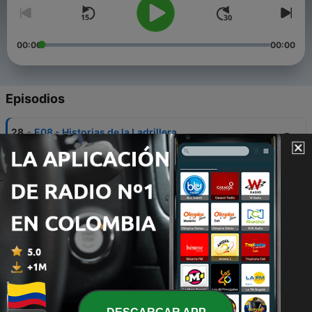
00:00
00:00
Episodios
-
28
E08 - Historias de la Ladrillera
06 dic. 2020
-
27
E07 - Antigua huesped
06 dic. 2020
-
26
E06 - La Carroza
06 dic. 2020
-
25
E05 - Amiga imaginaria
27 nov. 2020
-
24
E04 - La aeromosa