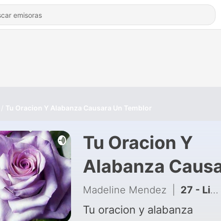
Tu Oracion Y Alabanza Causara Un Temblor
Tu Oracion Y
Alabanza Causa
Un Temblor
Madeline Mendez
|
27 - Librado de mis enemigos
Tu oracion y alabanza