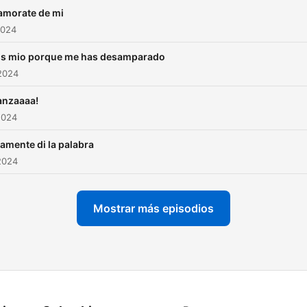
amorate de mi
2024
os mio porque me has desamparado
2024
anzaaaa!
2024
amente di la palabra
2024
Mostrar más episodios