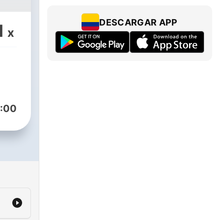
DESCARGAR APP
1
x
:00