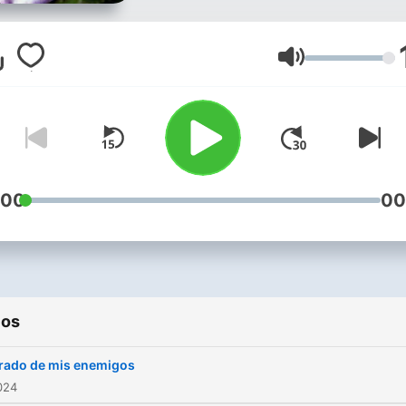
Volumen
:00
00
ios
rado de mis enemigos
2024