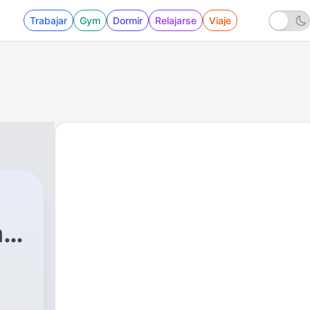
Trabajar
Gym
Dormir
Relajarse
Viaje
ra