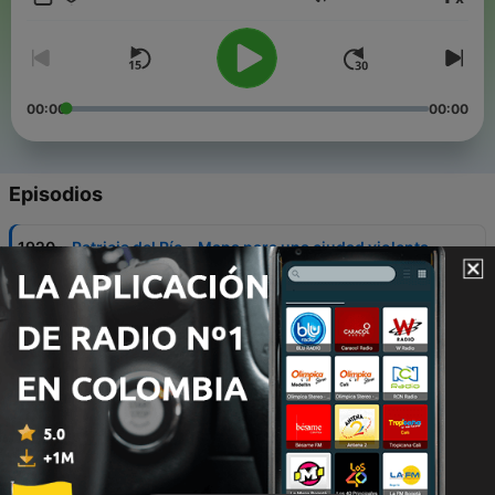
Volumen
00:00
00:00
Episodios
-
1920
Patricia del Río - Mapa para una ciudad violenta
08 ago. 2026
-
1919
Giacomo Roncagliolo - La suerte de poder huir
07 ago. 2026
-
1918
Américo Mendoza Mori - Oda a Galerías Wilson
06 ago. 2026
-
1917
Roxana Barrantes - ¿Por qué se filtra lo que aún
no se anuncia?