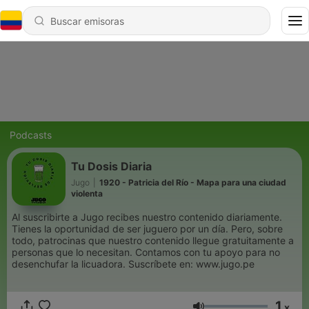
Podcasts
Tu Dosis Diaria
Jugo
|
1920 - Patricia del Río - Mapa para una ciudad
violenta
Al suscribirte a Jugo recibes nuestro contenido diariamente.
Tienes la oportunidad de ser juguero por un día. Pero, sobre
todo, patrocinas que nuestro contenido llegue gratuitamente a
personas que lo necesitan. Contamos con tu apoyo para no
desenchufar la licuadora. Suscríbete en: www.jugo.pe
1
x