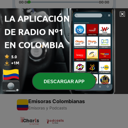
00:00
00:00
Episodios
-
2
Grabación 1
15 mayo 2022
-
1
Trap|Episodio #1
06 mar. 2021
DESCARGAR APP
Emisoras Colombianas
Emisoras y Podcasts