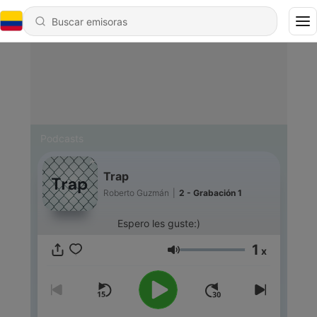
Podcasts
Trap
Roberto Guzmán
|
2 - Grabación 1
Espero les guste:)
1
x
Volumen