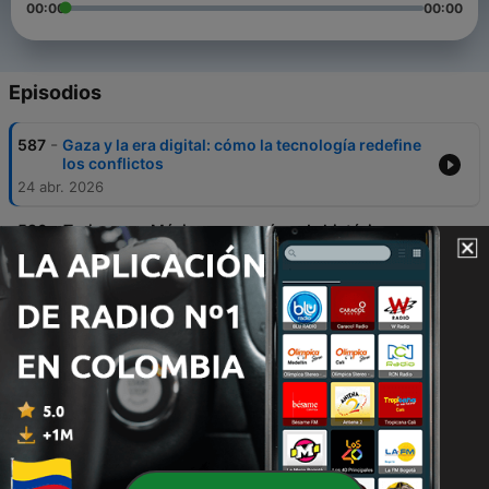
00:00
00:00
Episodios
-
587
Gaza y la era digital: cómo la tecnología redefine
los conflictos
24 abr. 2026
-
586
Turismo en México rompe récords históricos en
2026
24 abr. 2026
-
585
“El primer rescatado con vida nos motivó”: narra
Defensa rescate de minero
15 abr. 2026
-
584
Migrar bajo riesgo: redes de tráfico y
condiciones precarias en la ruta hacia Estados
Unidos
13 abr. 2026