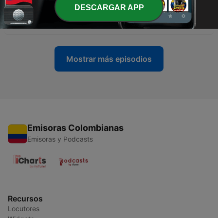
-
583
Ciclovía en Tlalpan: del reconocimiento ciclista a
DESCARGAR APP
la crítica vecinal
26 mar. 2026
Mostrar más episodios
Emisoras Colombianas
Emisoras y Podcasts
Recursos
Locutores