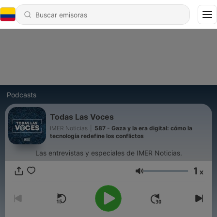
Podcasts
Todas Las Voces
IMER Noticias
|
587 - Gaza y la era digital: cómo la
tecnología redefine los conflictos
Las entrevistas y especiales de IMER Noticias.
1
x
Volumen