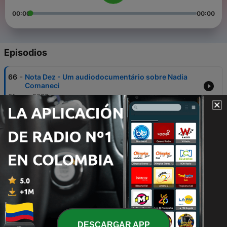
00:00
00:00
Episodios
-
66
Nota Dez - Um audiodocumentário sobre Nadia
Comaneci
31 mar. 2022
-
65
Beijing on Ice #16 - O último dia de Pequim-2022
20 feb. 2022
-
64
Beijing on Ice #15 - Mais dois nomes para o
Olimpo
19 feb. 2022
-
63
Beijing on Ice #14 - E a figura dos Jogos é...
18 feb. 2022
-
62
Beijing on Ice #13 - Só podia dar nisto
DESCARGAR APP