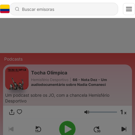
Podcasts
Tocha Olímpica
Hemisfério Desportivo
|
66 - Nota Dez - Um
audiodocumentário sobre Nadia Comaneci
Um podcast sobre os JO, com a chancela Hemisfério
Desportivo
1
x
Volumen