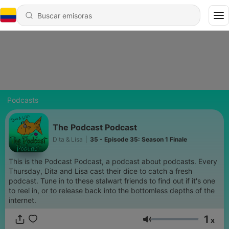
Podcasts
The Podcast Podcast
Dita & Lisa
|
35 - Episode 35: Season 1 Finale
This is the Podcast Podcast, a podcast about podcasts. Every
Thursday, Dita and Lisa cast their dice to catch a fresh
podcast. Tune in to these stalwart friends to find out if it's one
to reel in, or to release back into the bottomless depths of the
internet.
1
x
Volumen