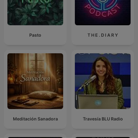
Pasto
T H E . D I A R Y
Meditación Sanadora
Travesía BLU Radio