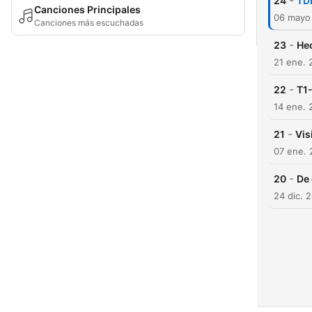
-
24
TDL
Canciones Principales
06 mayo
Canciones más escuchadas
-
23
Hec
21 ene. 
-
22
T1-
14 ene. 
-
21
Vis
07 ene.
-
20
De
24 dic. 