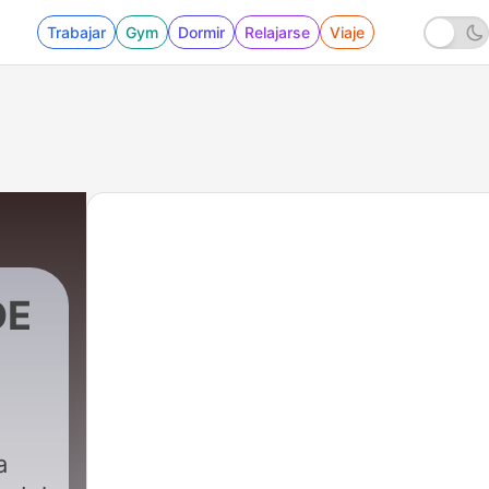
Trabajar
Gym
Dormir
Relajarse
Viaje
DE
a