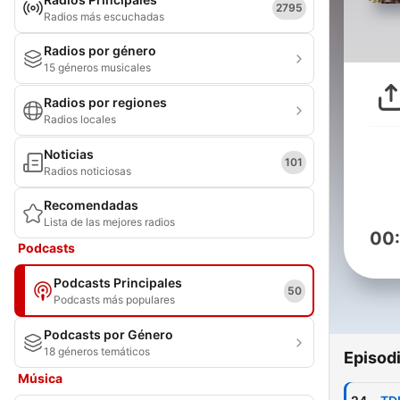
2795
Radios más escuchadas
Radios por género
15 géneros musicales
Radios por regiones
Radios locales
Noticias
101
Radios noticiosas
Recomendadas
Lista de las mejores radios
00
Podcasts
Podcasts Principales
50
Podcasts más populares
Podcasts por Género
18 géneros temáticos
Episod
Música