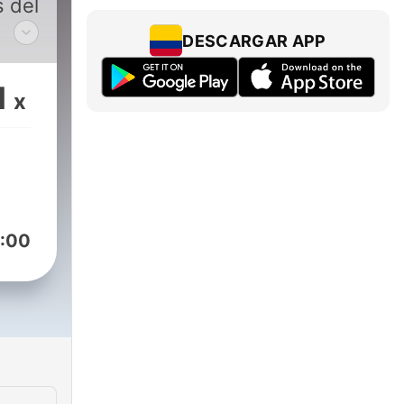
s del
DESCARGAR APP
 y,
1
x
pias
 que
:00