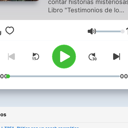
contar historias misteriosa
Libro "Testimonios de lo
insólito" de editorial Duda.
Vamos a exponer los casos
Volumen
si aplica, datos adicionales
para que tú saques tus pro
conclusiones acerca de lo
te vamos a platicar.
:00
00
ios