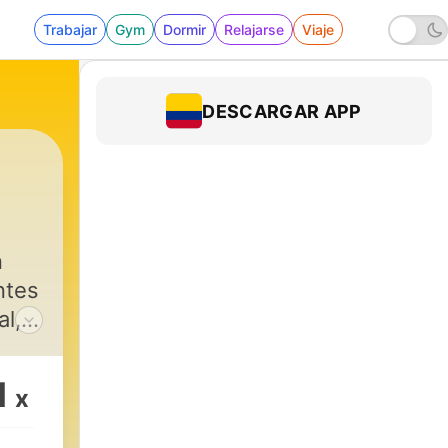
Trabajar
Gym
Dormir
Relajarse
Viaje
DESCARGAR APP
n
ntes
al,
e
1
x