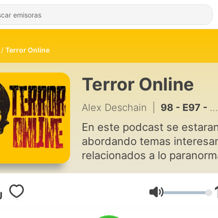
Terror Online
Terror Online
Alex Deschain
|
98 - E97 - Bundy
En este podcast se estara
abordando temas interesa
relacionados a lo paranorm
lo oculto y todo aquello qu
por las noches no nos deja
dormir.
Volumen