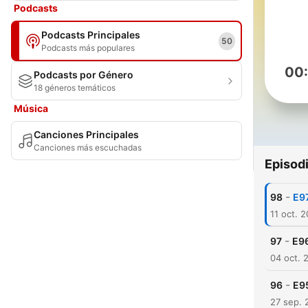
Podcasts
Podcasts Principales
50
Podcasts más populares
00
Podcasts por Género
18 géneros temáticos
Música
Canciones Principales
Canciones más escuchadas
Episod
-
98
E9
11 oct. 
-
97
E9
04 oct. 
-
96
E95
27 sep. 