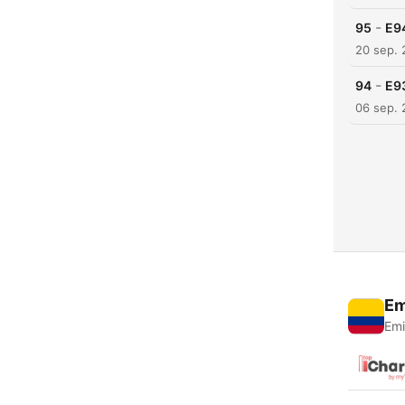
-
95
E94
20 sep. 
-
94
E93
06 sep. 
Em
Emi