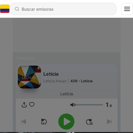
Podcasts
Letícia
Leticia Araujo
|
426 - Letícia
Letícia
1
x
Volumen