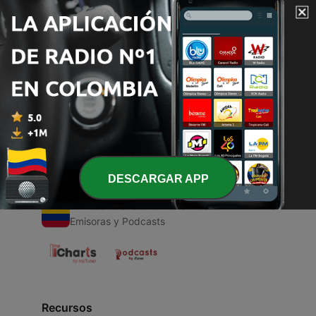
00:00
00:00
Episodios
-
426
Letícia
04 dic. 2020
DESCARGAR APP
Emisoras Colombianas
Emisoras y Podcasts
Recursos