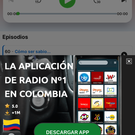
00:00
00:00
Episodios
-
60
Cómo ser sabio...
18 dic. 2020
-
59
Comprendiendo a Jesús
18 dic. 2020
-
58
Desde cuando existimos... Sabiduría milenaria...
18 dic. 2020
-
57
Dios según Jesús...
18 dic. 2020
-
56
Dios según Osho...
DESCARGAR APP