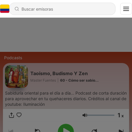
Podcasts
Taoísmo, Budismo Y Zen
Master Fuentes
|
60 - Cómo ser sabio...
Sabiduría oriental para el día a día... Podcast de corta duración
para aprovechar en tu quehaceres diarios. Créditos al canal de
youtube: Iluminación
1
x
Volumen