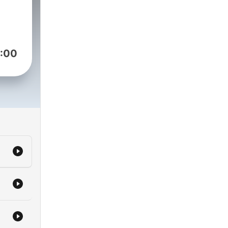
na
:00
5072