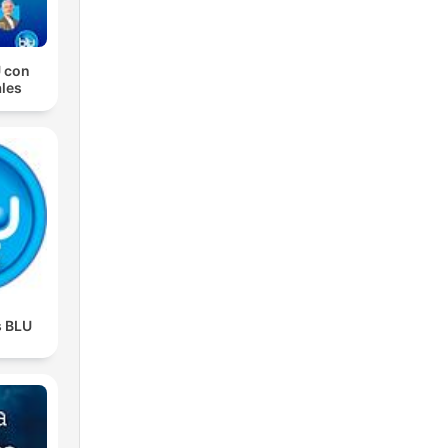
 con
les
s BLU