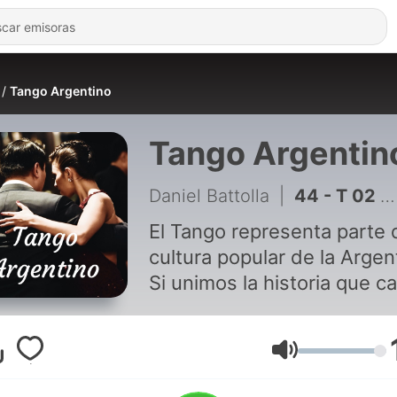
Tango Argentino
Tango Argentin
Daniel Battolla
|
44 - T 02 E 08 Historia del Tango Responso
El Tango representa parte 
cultura popular de la Argen
Si unimos la historia que c
tema refleja, descubriremo
inmenso valor histórico de
música que nació gracias a
Volumen
destacados y talentosos