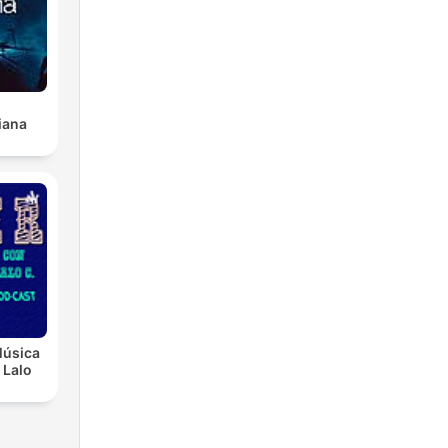
iana
Música
 Lalo