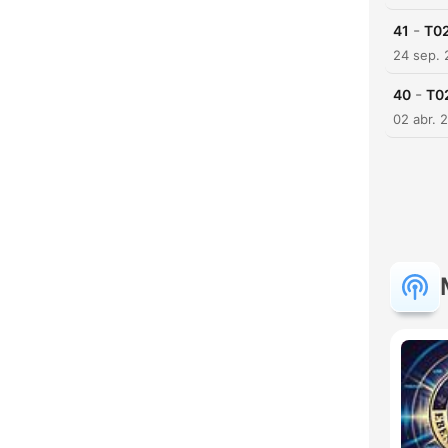
-
41
T02
24 sep.
-
40
T02
02 abr. 