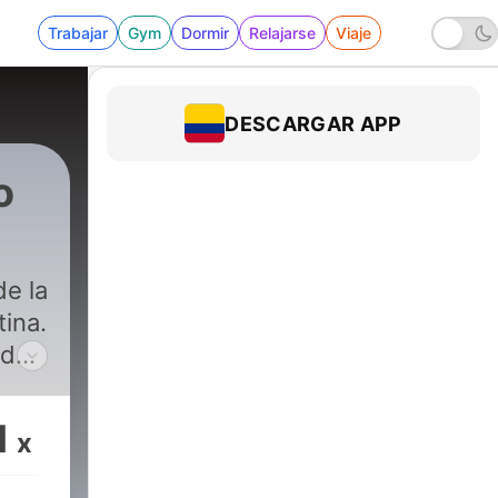
Trabajar
Gym
Dormir
Relajarse
Viaje
DESCARGAR APP
o
de la
tina.
ada
s el
 esta
1
x