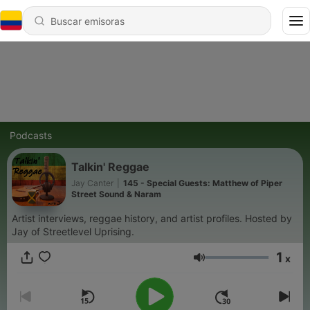
Podcasts
Talkin' Reggae
Jay Canter
|
145 - Special Guests: Matthew of Piper
Street Sound & Naram
Artist interviews, reggae history, and artist profiles. Hosted by
Jay of Streetlevel Uprising.
1
x
Volumen