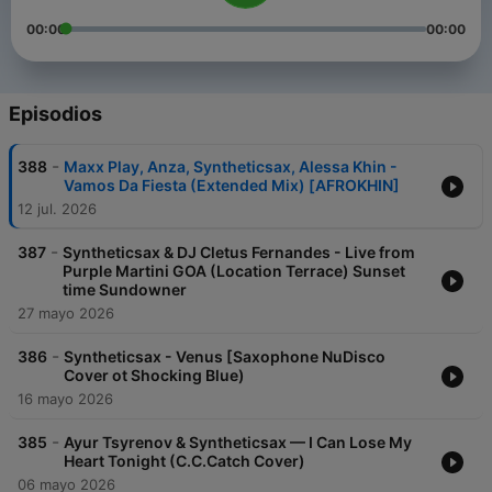
00:00
00:00
Episodios
-
388
Maxx Play, Anza, Syntheticsax, Alessa Khin -
Vamos Da Fiesta (Extended Mix) [AFROKHIN]
12 jul. 2026
-
387
Syntheticsax & DJ Cletus Fernandes - Live from
Purple Martini GOA (Location Terrace) Sunset
time Sundowner
27 mayo 2026
-
386
Syntheticsax - Venus [Saxophone NuDisco
Cover ot Shocking Blue)
16 mayo 2026
-
385
Ayur Tsyrenov & Syntheticsax — I Can Lose My
Heart Tonight (C.C.Catch Cover)
06 mayo 2026