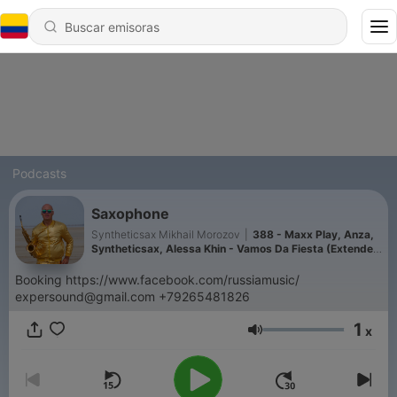
Podcasts
Saxophone
Syntheticsax Mikhail Morozov
|
388 - Maxx Play, Anza,
Syntheticsax, Alessa Khin - Vamos Da Fiesta (Extended
Mix) [AFROKHIN]
Booking https://www.facebook.com/russiamusic/
expersound@gmail.com +79265481826
1
x
Volumen