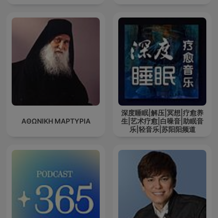
深度睡眠|解压|冥想|疗愈养
ΑΘΩΝΙΚΗ ΜΑΡΤΥΡΙΑ
生|艺术疗愈|白噪音|助眠音
乐|轻音乐|苏阳阳频道