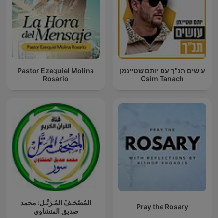
Pastor Ezequiel Molina
עושים תנ"ך עם יותם שטיינמן
Rosario
Osim Tanach
المُصْحَـفْ المُـرَتَّـل: محمد
Pray the Rosary
صديق المنشاوي