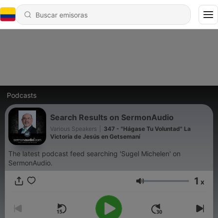
Podcasts
Search Results on SermonAudio
Various Speakers
|
347 - "Hágase Tu Voluntad" La
Victoria de Jesús en Getsemaní
The latest podcast feed searching 'Sugel Michelen' on
SermonAudio.
1
x
Volumen