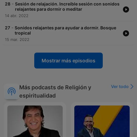
📹 TWITCH:
https://www.twitch.tv/relajacionymeditacion
-
28
Sesión de relajación. Increíble sesión con sonidos
✏ FACEBOOK:
https://www.facebook.com/Relajaci%C3%B3n-y-
relajantes para dormir o meditar
meditaci%C3%B3n-107509581826463
14 abr. 2022
🎬TIKTOK:
https://www.tiktok.com/
@relajacionymeditacion
-
27
Sonidos relajantes para ayudar a dormir. Bosque
🔶 ¡Cierra los ojos y disfruta! 🔶
tropical
15 mar. 2022
JW
Mostrar más episodios
Ver todo
Más podcasts de Religión y
espiritualidad