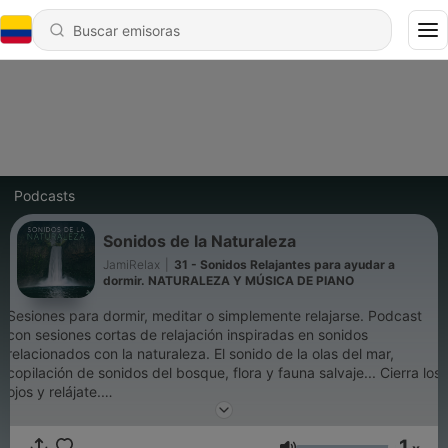
Podcasts
Sonidos de la Naturaleza
JamiRelax
|
31 - Sonidos Relajantes para ayudar a
dormir. NATURALEZA Y MÚSICA DE PIANO
Sesiones para dormir, meditar o simplemente relajarse. Podcast
con sesiones cortas de relajación inspiradas en sonidos
relacionados con la naturaleza. El sonido de la olas del mar,
copilación de sonidos del bosque, flora y fauna salvaje... Cierra los
ojos y relájate.
❤️ 5 podcast distintos de relajación ➡️
1