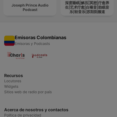
深度睡眠|解压|冥想|疗愈养
Joseph Prince Audio
生|艺术疗愈|白噪音|助眠音
Podcast
乐|轻音乐|苏阳阳频道
Emisoras Colombianas
Emisoras y Podcasts
Recursos
Locutores
Widgets
Sitios web de radio por país
Acerca de nosotros y contactos
Política de privacidad