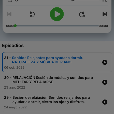
x
Volumen
🌳 Sonidos de la naturaleza:
https://open.spotify.com/show/79ssrygms8kL0kUdF1FJT1?
si=0b5cb85c256748e5
🌍 Sonidos de relajación inspirados en viaje:
https://open.spotify.com/show/3Z3N0O84Ln8Eb52zxhrxxn?
00:00
00:00
si=1c0beba07d674ef7
🙏 Sesiones de relajación:
https://open.spotify.com/show/2laZeCX2xlpfPWblpj20Ys?
si=1fcb64dff79b49b4
Episodios
💤 Dormir en 5 minutos. Relajación:
https://open.spotify.com/show/2QEHfPbhd9CszSiBfmivTb
-
31
Sonidos Relajantes para ayudar a dormir.
🇬🇧 🇺🇸 English language Relaxing Podcast
NATURALEZA Y MÚSICA DE PIANO
https://open.spotify.com/show/4BcuoQRvVLjNE1mXTnIPuN?
06 oct. 2022
si=00f4e455e8904422
TODOS LOS CANALES EN UN ENLACE:
-
https://linktr.ee/relajacionymeditacion
30
RELAJACIÓN Sesión de música y sonidos para
MEDITAR Y RELAJARSE
👋 SÍGUEME EN:
23 ago. 2022
📲 TELEGRAM:
https://t.me/relajacionymeditacion
-
29
Sesión de relajación.Sonidos relajantes para
📷 INSTAGRAM:
https://www.instagram.com/relajacionmeditacion/
ayudar a dormir, cierra los ojos y disfruta.
💻 YOUTUBE:
24 mayo 2022
https://www.youtube.com/channel/UCpk50zAsobRhpWhe0a_qI6A