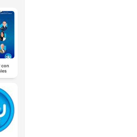
 con
les