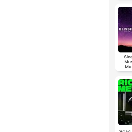
Sle
Mus
Mus
M
RICAS