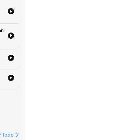
en
r todo