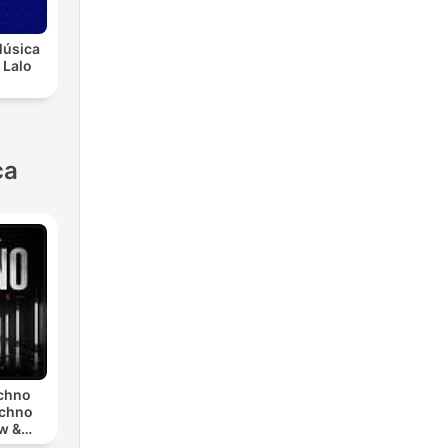
Música
 Lalo
ca
echno
echno
w &
chno