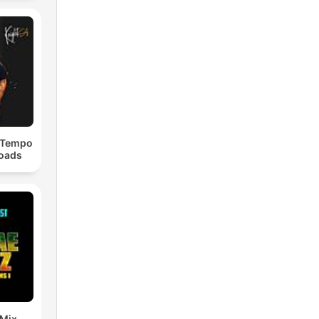
dTempo
loads
 Mix