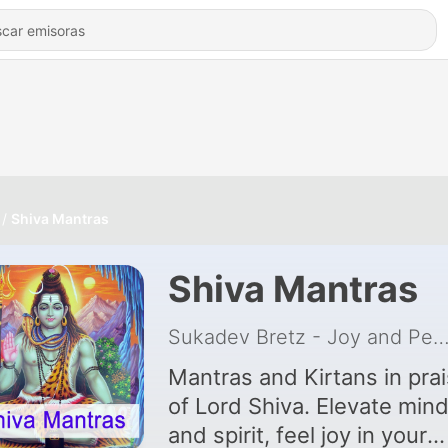
Shiva Mantras
Shiva Mantras
Sukadev Bretz - Joy and Peace through K
Mantras and Kirtans in pra
of Lord Shiva. Elevate min
and spirit, feel joy in your