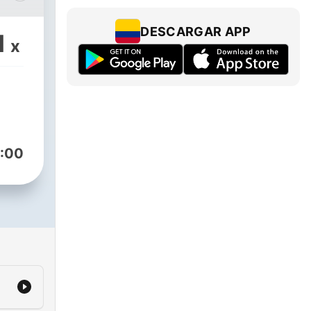
ya
DESCARGAR APP
1
x
:00