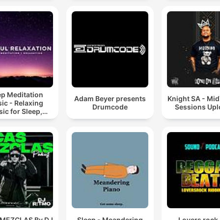
Mixes
ep Meditation
Adam Beyer presents
Knight SA - Mi
ic - Relaxing
Drumcode
Sessions Up
ic for Sleep,
editation &
Relaxation
 MEZCLAS By DJ
Sleep - Meandering
Lovers rock