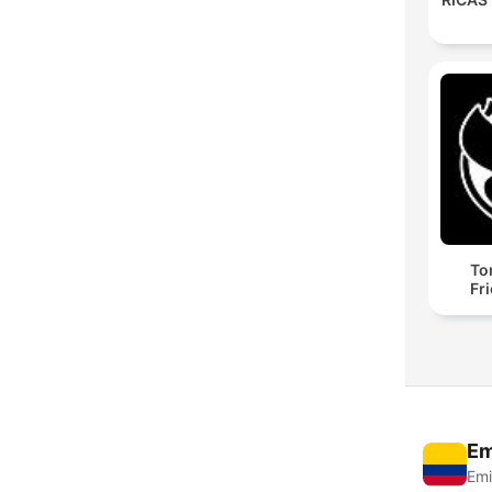
To
Fr
Em
Emi