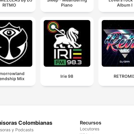
RITMO
Piano
Album I
morrowland
Irie 98
RETROMI
iendship Mix
isoras Colombianas
Recursos
Locutores
soras y Podcasts