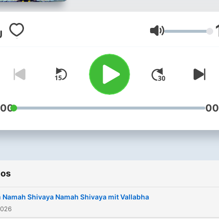
heart. Develop devotion.
Recordings from Yoga Vid
Ashram Germany.
Volumen
:00
00
ios
 Namah Shivaya Namah Shivaya mit Vallabha
2026