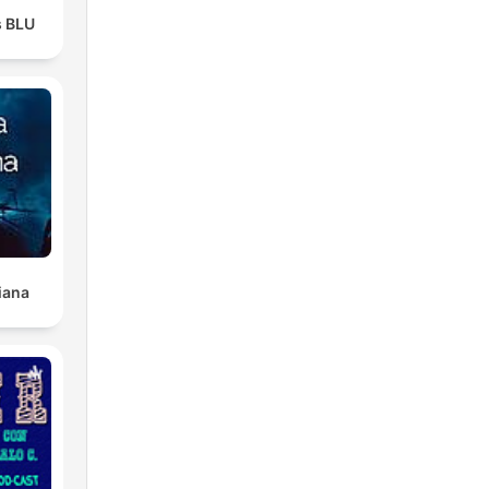
s BLU
iana