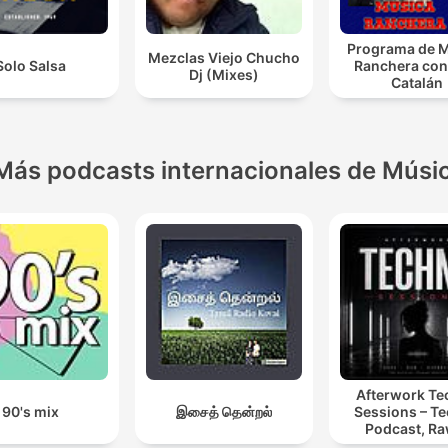
Programa de 
Mezclas Viejo Chucho
Solo Salsa
Ranchera con
Dj (Mixes)
Catalán
Más podcasts internacionales de Músi
Afterwork T
90's mix
இசைத் தென்றல்
Sessions – T
Podcast, Ra
Hypnotic Te