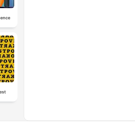
ience
est