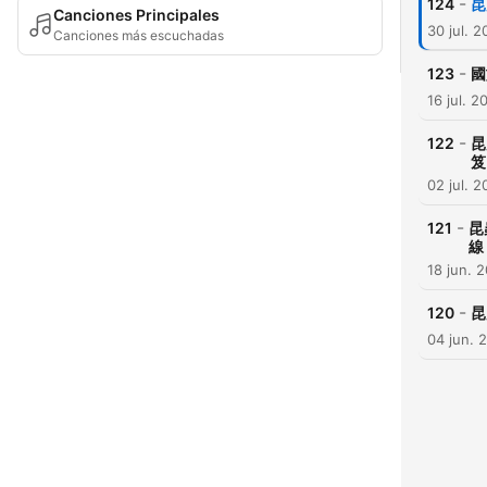
-
124
昆
Canciones Principales
30 jul. 
Canciones más escuchadas
-
123
國
16 jul. 2
-
122
昆
笈
02 jul. 
-
121
昆
線
18 jun. 
-
120
昆
04 jun. 