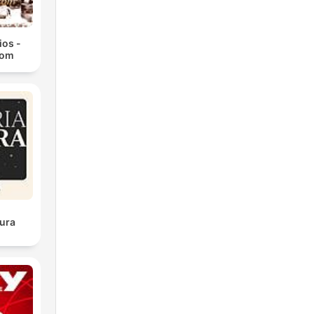
ios -
com
ura