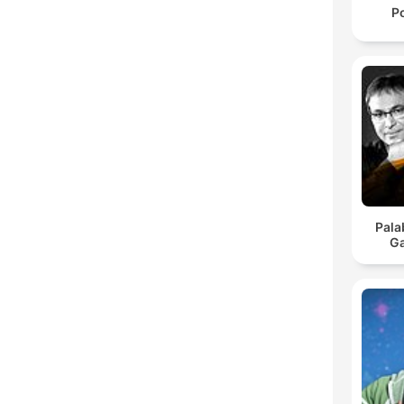
P
Pala
Ga