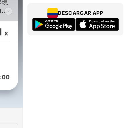
學現
力推
DESCARGAR APP
境教
環境
1
x
的重
程，
，其
:00
本，
觀察
起輕