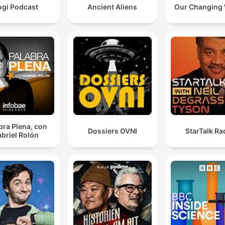
ogi Podcast
Ancient Aliens
Our Changing
bra Plena, con
Dossiers OVNI
StarTalk Ra
briel Rolón