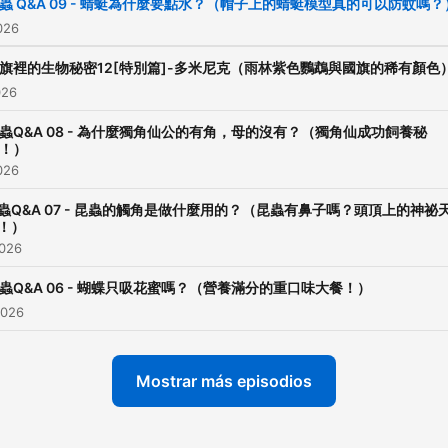
https://www.facebook.com/
蟲 Q&A 09 - 蜻蜓為什麼要點水？（帽子上的蜻蜓模型真的可以防蚊嗎？
id=100057753125660
2026
旗裡的生物秘密12[特別篇]-多米尼克（雨林紫色鸚鵡與國旗的稀有顏色
生物老師聊自然YOUTUBE
026
https://youtube.com/chan
A0FFJrE6tKGL1OdA?
蟲Q&A 08 - 為什麼獨角仙公的有角，母的沒有？（獨角仙成功飼養秘
！）
si=VIP3b8yivrRaxTJD
2026
Powered by
Firstory Hosti
蟲Q&A 07 - 昆蟲的觸角是做什麼用的？（昆蟲有鼻子嗎？頭頂上的神祕
！）
2026
蟲Q&A 06 - 蝴蝶只吸花蜜嗎？（營養滿分的重口味大餐！）
2026
Mostrar más episodios