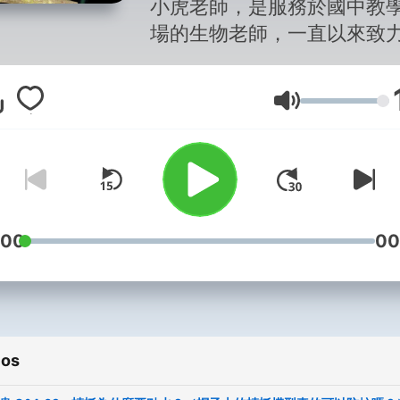
小虎老師，是服務於國中教
場的生物老師，一直以來致
行環境教育，曾獲教育部環
育績優人員獎與環境部國家
Volumen
教育獎之肯定。
新世代環境教育與現行課綱
點就是素養導向的主題式課
即重視生活情境脈絡的學習
:00
00
實大自然就是最好的生物課
今天起就跟著小虎老師，從
周遭的環境與生態開始，一
鬆學習生物知識！
ios
小虎老師的FB粉絲團：