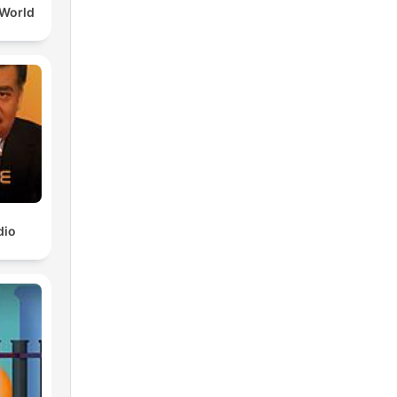
 World
dio