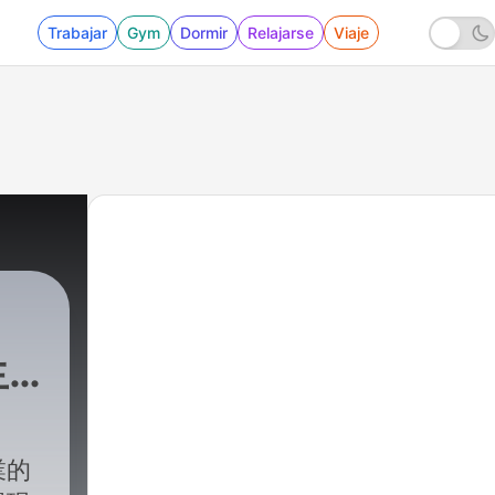
Trabajar
Gym
Dormir
Relajarse
Viaje
生
業的