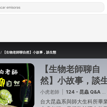
【生物老師聊自然】小故事，談生態
【生物老師聊自
然】小故事，談
態
小虎老師
|
124 - 昆蟲 Q&A 09 - 蜻蜓為什麼要點水？（帽子上的蜻蜓模型真的可以防蚊嗎？）
台大昆蟲系與師大生科所畢