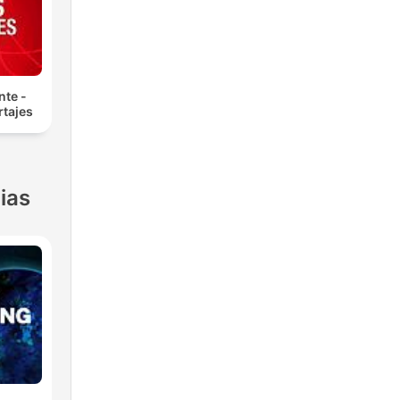
nte -
tajes
ias