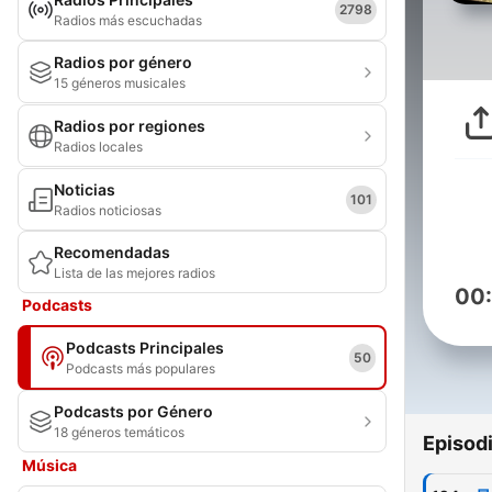
2798
Radios más escuchadas
Radios por género
15 géneros musicales
Radios por regiones
Radios locales
Noticias
101
Radios noticiosas
Recomendadas
Lista de las mejores radios
00
Podcasts
Podcasts Principales
50
Podcasts más populares
Podcasts por Género
18 géneros temáticos
Episod
Música