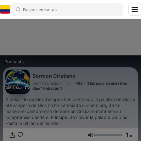
Podcasts
Sermon Cristiano
Sermon Cristiano, Inc.
|
468 - "Habacuc en nuestros
dias" Habacuc 1
A pesar de que los Tiempos han cambiado la palabra de Dios y
el Evangelio de Dios no ha cambiado ni cambiara, de tal
manera el compromiso de Sermon Cristiano mantiene su
compromiso desde el Principio de Llevar la palabra de Dios
Hasta lo ultimo del mundo.
1
x
Volumen