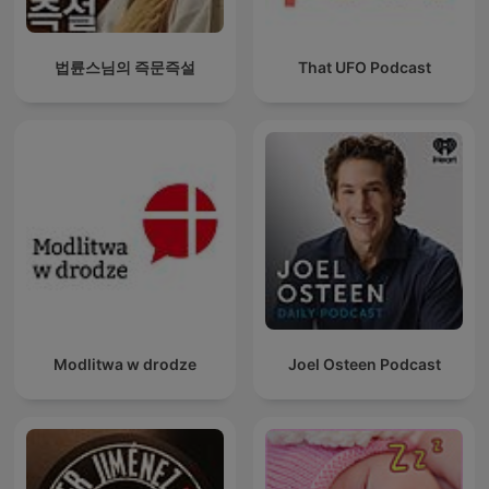
법륜스님의 즉문즉설
That UFO Podcast
Modlitwa w drodze
Joel Osteen Podcast