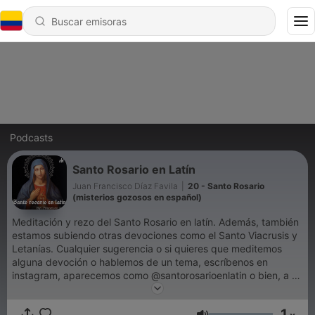
Podcasts
Santo Rosario en Latín
Juan Francisco Díaz Favila
|
20 - Santo Rosario
(misterios gozosos en español)
Meditación y rezo del Santo Rosario en latín. Además, también
estamos subiendo otras devociones como el Santo Viacrusis y
Letanías. Cualquier sugerencia o si quieres que meditemos
alguna devoción o hablemos de un tema, escríbenos en
instagram, aparecemos como @santorosarioenlatin o bien, a mi
cuenta personal @egosumiohannes. Gracias, que Dios te
bendiga
1