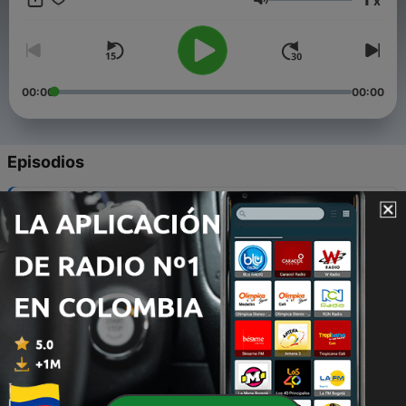
x
Volumen
00:00
00:00
Episodios
-
20
Santo Rosario (misterios gozosos en español)
10 ago. 2021
-
19
Santo rosario (misterios luminosos en español)
06 ago. 2021
-
18
Santo Rosario (misterios gloriosos en español)
04 ago. 2021
-
17
Santo Rosario (misterios dolorosos en español)
20 jul. 2021