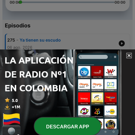
00:00
00:00
Episodios
-
275
Ya tienen su escudo
06 ago. 2026
-
274
Nos apoyamos en la comunidad
26 jul. 2026
-
273
Tristeza y victoria
24 jul. 2026
-
272
Luchamos juntos
15 jul. 2026
-
271
Las redes y nosotros
29 jun. 2026
DESCARGAR APP