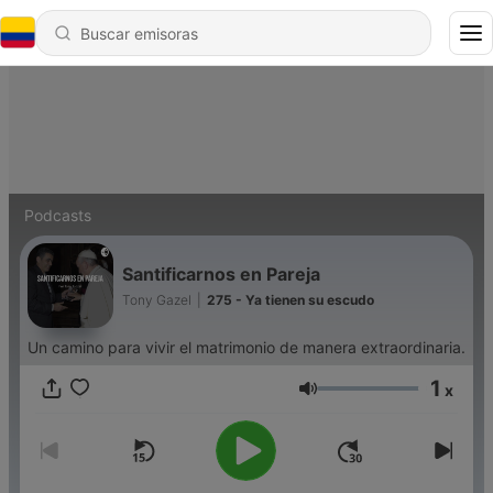
Podcasts
Santificarnos en Pareja
Tony Gazel
|
275 - Ya tienen su escudo
Un camino para vivir el matrimonio de manera extraordinaria.
1
x
Volumen