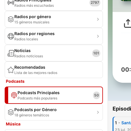
2797
Radios más escuchadas
Radios por género
15 géneros musicales
Radios por regiones
Radios locales
Noticias
101
Radios noticiosas
Recomendadas
00
Lista de las mejores radios
Podcasts
Podcasts Principales
50
Podcasts más populares
Episod
Podcasts por Género
18 géneros temáticos
-
1
Sant
Música
23 jul. 