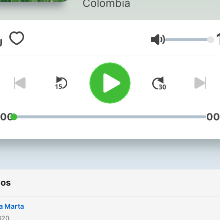
Colombia
Volumen
:00
00
ios
a Marta
2020