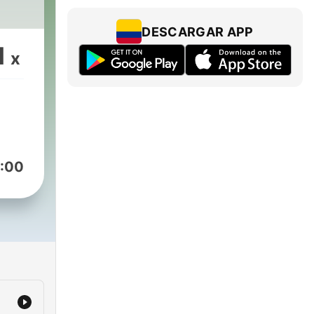
DESCARGAR APP
1
x
:00