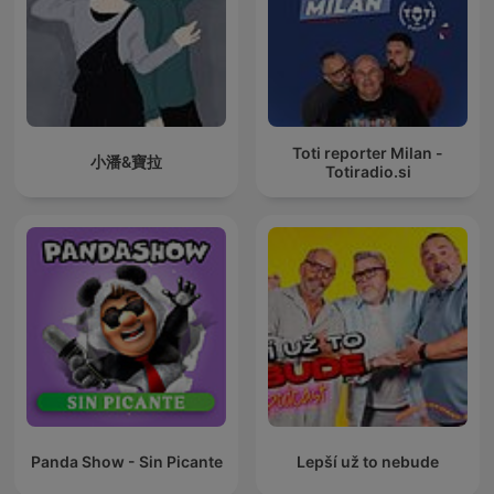
Toti reporter Milan -
小潘&寶拉
Totiradio.si
Panda Show - Sin Picante
Lepší už to nebude