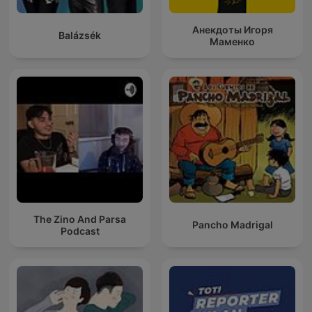
Анекдоты Игоря
Balázsék
Маменко
The Zino And Parsa
Pancho Madrigal
Podcast