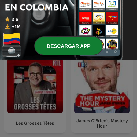
La Venganza Será Terrible
El Gallo Pódcast
(oficial)
Más podcasts internacionales de Comedia
DESCARGAR APP
James O'Brien's Mystery
Les Grosses Têtes
Hour