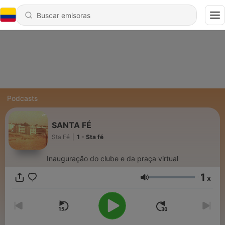
Podcasts
SANTA FÉ
Sta Fé
|
1 - Sta fé
Inauguração do clube e da praça virtual
1
x
Volumen