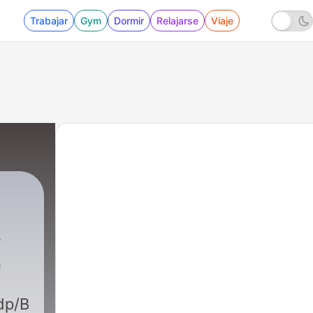
Trabajar
Gym
Dormir
Relajarse
Viaje
n
m/dp/B004PGNBOW