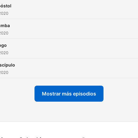
póstol
2020
tumba
2020
ogo
2020
iscípulo
2020
Mostrar más episodios