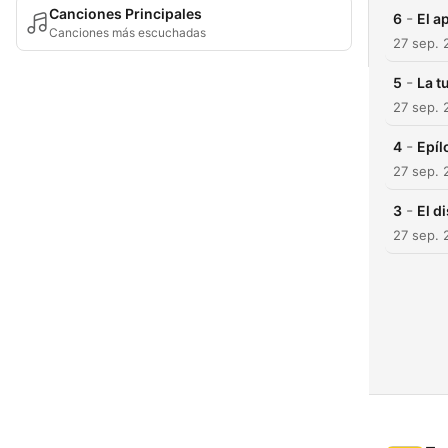
Canciones Principales
-
6
El a
Canciones más escuchadas
27 sep. 
-
5
La 
27 sep. 
-
4
Epíl
27 sep. 
-
3
El d
27 sep. 