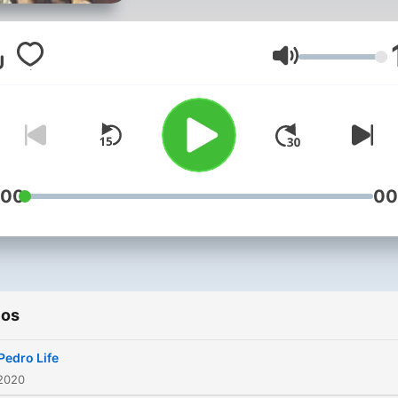
Volumen
:00
00
ios
Pedro Life
 2020