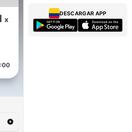
DESCARGAR APP
1
x
:00