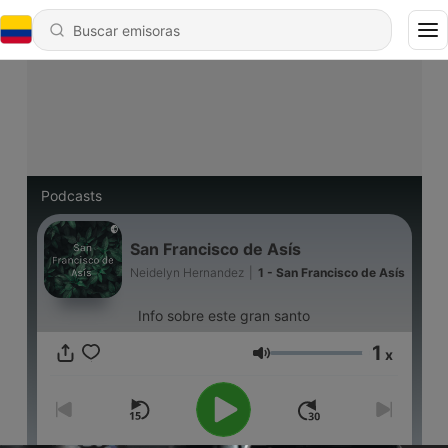
Podcasts
San Francisco de Asís
Neidelyn Hernandez
|
1 - San Francisco de Asís
Info sobre este gran santo
1
x
Volumen