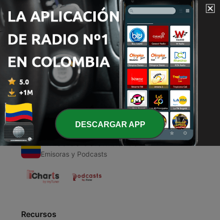
00:00
00:00
Episodios
-
1
San Francisco de Asís
06 nov. 2020
DESCARGAR APP
Emisoras Colombianas
Emisoras y Podcasts
Recursos