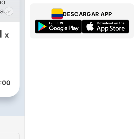
no
la
DESCARGAR APP
añol
ada
1
x
oria
a
y la
o
:00
s
a