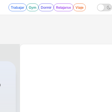
Trabajar
Gym
Dormir
Relajarse
Viaje
o