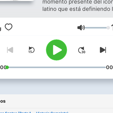
momento presente del íco
latino que está definiendo 
conversación. Serie en esp
sobre Romeo Santos, narr
Volumen
con reverencia y rigor.
Descubre la fascinante hist
de Romeo Santos, el artist
que revolucionó la bachata 
llevó a conquistar el mund
entero. En este podcast
:00
00
biográfico, exploramos el
increíble viaje de Anthony
Santos desde sus humilde
inicios en Nueva York hast
ios
convertirse en una
superestrella latina que ha