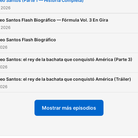
o Santos (Parte 1 — Historia Completa)
vendido millones de discos
 2026
Conoce los momentos cla
o Santos Flash Biográfico — Fórmula Vol. 3 En Gira
que definieron su carrera: l
 2026
formación de Aventura, su
o Santos Flash Biográfico
transición como solista, las
2026
colaboraciones que marca
época y los desafíos que
o Santos: el rey de la bachata que conquistó América (Parte 3)
2026
enfrentó para fusionar la
bachata tradicional con
o Santos: el rey de la bachata que conquistó América (Tráiler)
sonidos urbanos
2026
contemporáneos. Analiza
su impacto cultural, sus
Mostrar más episodios
récords históricos y cómo
logró llenar el Yankee Stad
dos noches consecutivas. Una