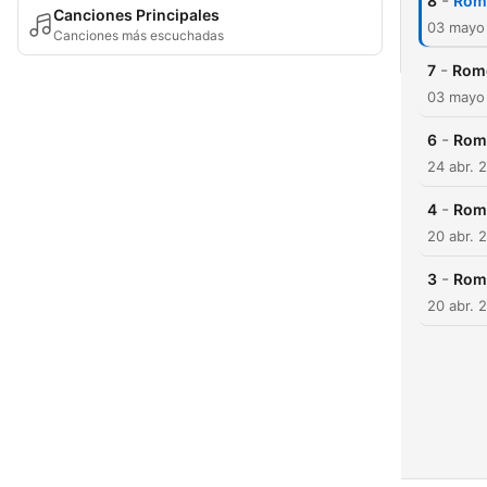
-
8
Rome
Canciones Principales
03 mayo
Canciones más escuchadas
-
7
Rome
03 mayo
-
6
Rome
24 abr. 
-
4
Rome
20 abr. 
-
3
Rome
20 abr. 