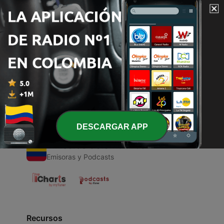
00:00
00:00
Episodios
-
1
Romantico anonimo
26 abr. 2021
DESCARGAR APP
Emisoras Colombianas
Emisoras y Podcasts
Recursos