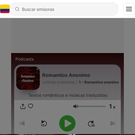
Podcasts
Romantico Anonimo
curtindo a natureza
|
1 - Romantico anonimo
Textos românticos e músicas traduzidas
1
x
Volumen