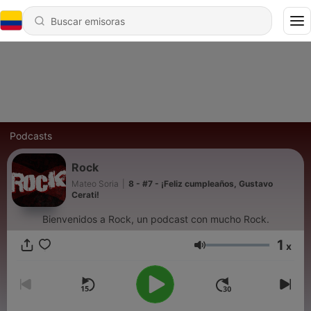
Podcasts
Rock
Mateo Soria
|
8 - #7 - ¡Feliz cumpleaños, Gustavo
Cerati!
Bienvenidos a Rock, un podcast con mucho Rock.
1
x
Volumen