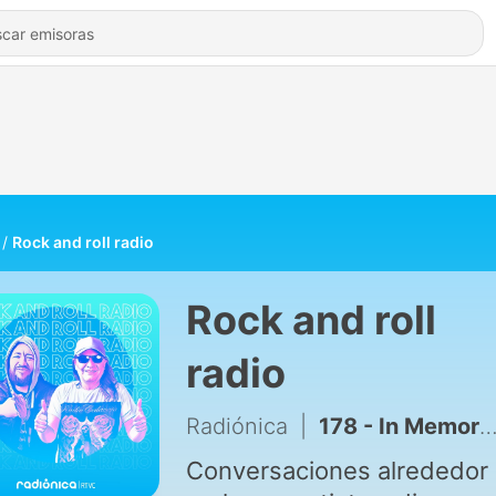
Rock and roll radio
Rock and roll
radio
Radiónica
|
178 - In Memoriam de Ozzy Osbourne Parte 4
Conversaciones alrededor 