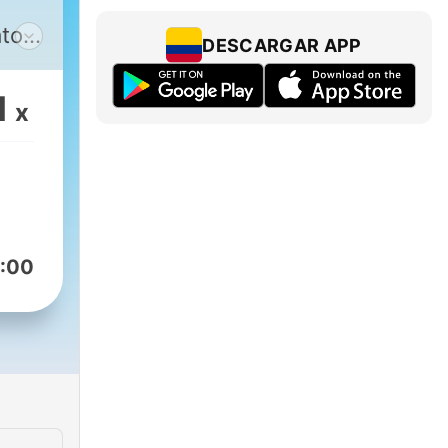
atos
DESCARGAR APP
1
x
:00