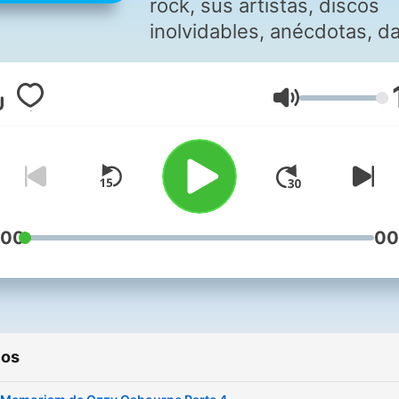
rock, sus artistas, discos
inolvidables, anécdotas, d
importantes, tendencias
estéticas, conciertos y
Volumen
festivales memorables.
Presenta Andrés Durán y
Héctor Mora.
:00
00
ios