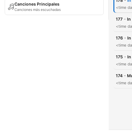
-
178
In
Canciones Principales
<time da
Canciones más escuchadas
-
177
In
<time da
-
176
In
<time da
-
175
In
<time da
-
174
Mu
<time da