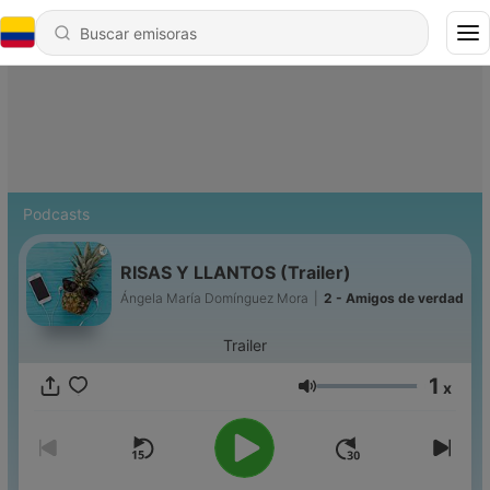
Podcasts
RISAS Y LLANTOS (Trailer)
Ángela María Domínguez Mora
|
2 - Amigos de verdad
Trailer
1
x
Volumen