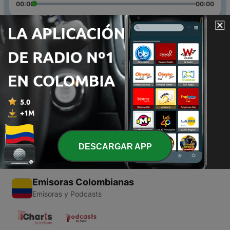
00:00
00:00
Episodios
-
2
Amigos de verdad
28 mayo 2020
-
1
RISAS Y LLANTOS
09 mayo 2020
DESCARGAR APP
Emisoras Colombianas
Emisoras y Podcasts