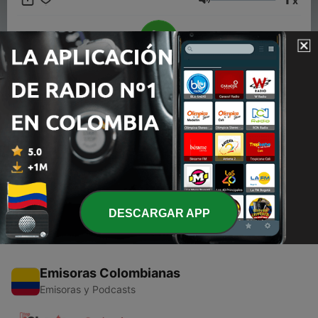
x
radio That is for you
Volumen
00:00
00:00
Episodios
-
1
Ricky martin en noche de romance
23 oct. 2018
DESCARGAR APP
Emisoras Colombianas
Emisoras y Podcasts